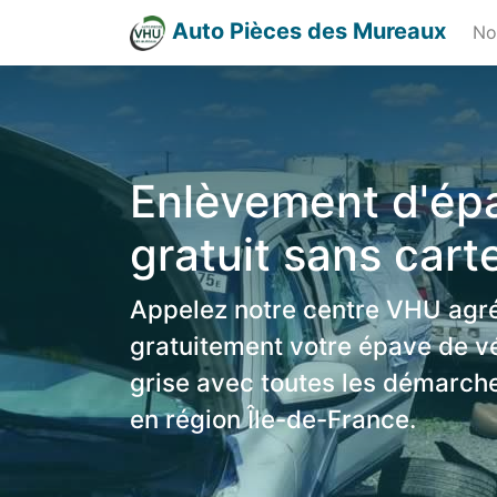
Auto Pièces des Mureaux
No
Enlèvement d'épa
gratuit sans cart
Appelez notre centre VHU agr
gratuitement votre épave de v
grise avec toutes les démarch
en région Île-de-France.