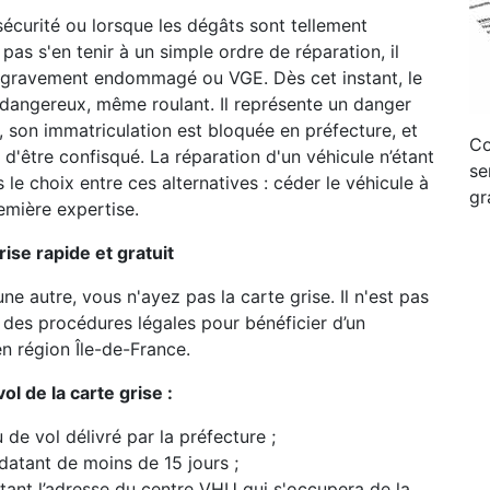
écurité ou lorsque les dégâts sont tellement
as s'en tenir à un simple ordre de réparation, il
e gravement endommagé ou VGE. Dès cet instant, le
 dangereux, même roulant. Il représente un danger
, son immatriculation est bloquée en préfecture, et
Co
 d'être confisqué. La réparation d'un véhicule n’étant
se
 le choix entre ces alternatives : céder le véhicule à
gr
emière expertise.
ise rapide et gratuit
ne autre, vous n'ayez pas la carte grise. Il n'est pas
n des procédures légales pour bénéficier d’un
n région Île-de-France.
l de la carte grise :
de vol délivré par la préfecture ;
 datant de moins de 15 jours ;
ant l’adresse du centre VHU qui s'occupera de la