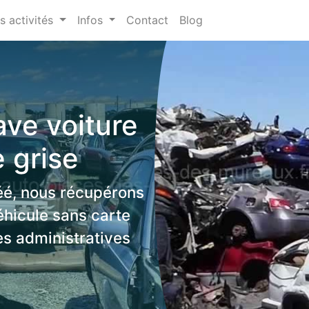
s activités
Infos
Contact
Blog
ve voiture
e grise
éé, nous récupérons
éhicule sans carte
es administratives