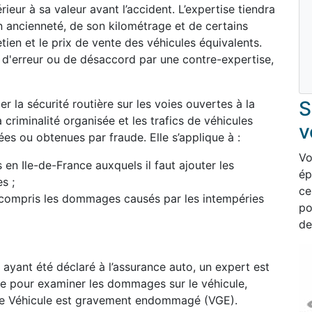
ieur à sa valeur avant l’accident. L’expertise tiendra
n ancienneté, de son kilométrage et de certains
etien et le prix de vente des véhicules équivalents.
s d'erreur ou de désaccord par une contre-expertise,
r la sécurité routière sur les voies ouvertes à la
S
a criminalité organisée et les trafics de véhicules
v
ées ou obtenues par fraude. Elle s’applique à :
Vo
en Ile-de-France auxquels il faut ajouter les
ép
s ;
ce
compris les dommages causés par les intempéries
po
de
) ayant été déclaré à l’assurance auto, un expert est
e pour examiner les dommages sur le véhicule,
le Véhicule est gravement endommagé (VGE).