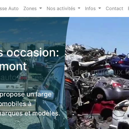
sse Auto
Zones
Nos activités
Infos
Contact
 occasion:
emont
 propose un large
omobiles à
marques et modèles.