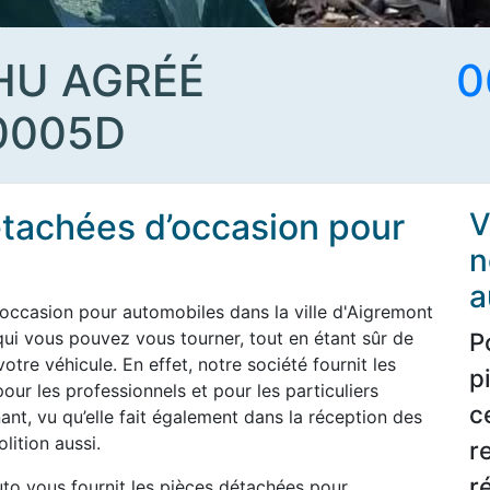
HU AGRÉÉ
0
0005D
étachées d’occasion pour
V
n
a
occasion pour automobiles dans la ville d'Aigremont
 qui vous pouvez vous tourner, tout en étant sûr de
P
tre véhicule. En effet, notre société fournit les
p
ur les professionnels et pour les particuliers
c
ant, vu qu’elle fait également dans la réception des
lition aussi.
r
r
uto vous fournit les pièces détachées pour