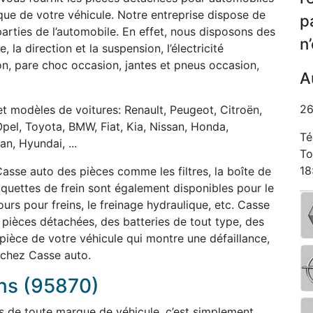
ue de votre véhicule. Notre entreprise dispose de
p
 parties de l’automobile. En effet, nous disposons des
n
 la direction et la suspension, l’électricité
on, pare choc occasion, jantes et pneus occasion,
A
26
t modèles de voitures: Renault, Peugeot, Citroën,
Opel, Toyota, BMW, Fiat, Kia, Nissan, Honda,
Té
n, Hyundai, ...
To
18
asse auto des pièces comme les filtres, la boîte de
laquettes de frein sont également disponibles pour le
rs pour freins, le freinage hydraulique, etc. Casse
èces détachées, des batteries de tout type, des
 pièce de votre véhicule qui montre une défaillance,
 chez Casse auto.
ns (95870)
s de toute marque de véhicule, c’est simplement