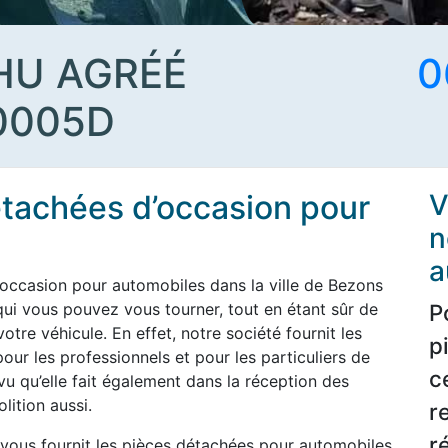
HU AGRÉÉ
0
0005D
étachées d’occasion pour
V
n
a
occasion pour automobiles dans la ville de Bezons
 qui vous pouvez vous tourner, tout en étant sûr de
P
tre véhicule. En effet, notre société fournit les
p
ur les professionnels et pour les particuliers de
c
vu qu’elle fait également dans la réception des
lition aussi.
r
r
 vous fournit les pièces détachées pour automobiles