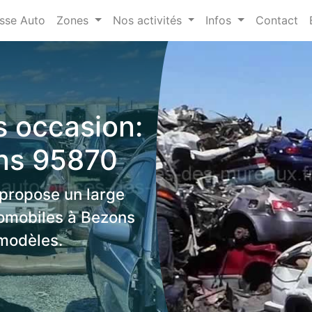
sse Auto
Zones
Nos activités
Infos
Contact
 occasion:
ns 95870
 propose un large
omobiles à Bezons
modèles.