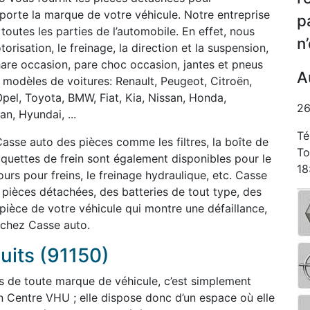
orte la marque de votre véhicule. Notre entreprise
p
 toutes les parties de l’automobile. En effet, nous
n
isation, le freinage, la direction et la suspension,
phare occasion, pare choc occasion, jantes et pneus
A
 modèles de voitures: Renault, Peugeot, Citroën,
Opel, Toyota, BMW, Fiat, Kia, Nissan, Honda,
26
n, Hyundai, ...
Té
asse auto des pièces comme les filtres, la boîte de
To
laquettes de frein sont également disponibles pour le
18
rs pour freins, le freinage hydraulique, etc. Casse
èces détachées, des batteries de tout type, des
 pièce de votre véhicule qui montre une défaillance,
 chez Casse auto.
uits (91150)
s de toute marque de véhicule, c’est simplement
n Centre VHU ; elle dispose donc d’un espace où elle