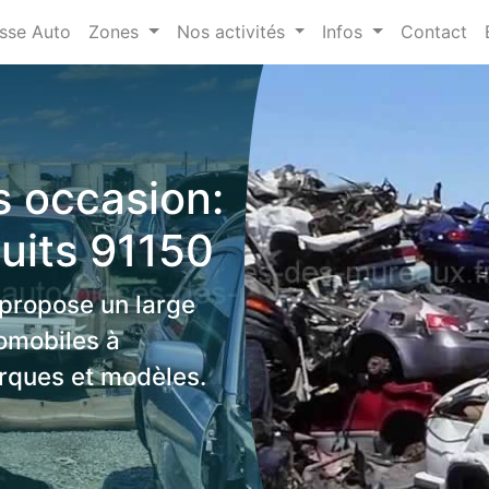
sse Auto
Zones
Nos activités
Infos
Contact
 occasion:
uits 91150
 propose un large
omobiles à
rques et modèles.