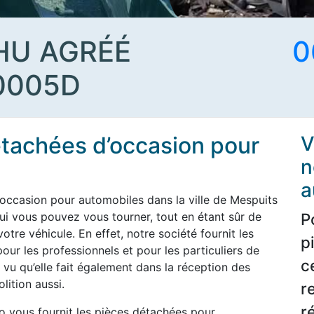
HU AGRÉÉ
0
0005D
étachées d’occasion pour
V
n
a
occasion pour automobiles dans la ville de Mespuits
qui vous pouvez vous tourner, tout en étant sûr de
P
tre véhicule. En effet, notre société fournit les
p
ur les professionnels et pour les particuliers de
c
 vu qu’elle fait également dans la réception des
lition aussi.
r
r
o vous fournit les pièces détachées pour