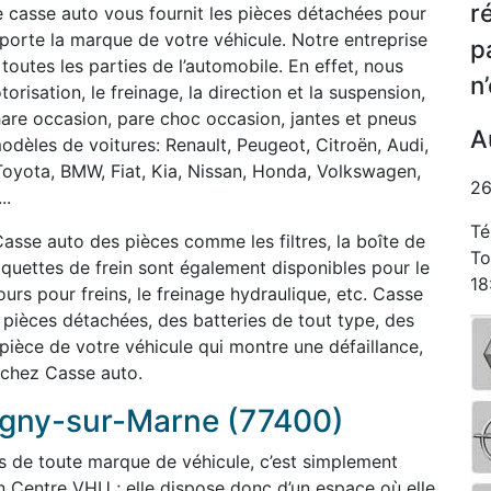
r
e casse auto vous fournit les pièces détachées pour
orte la marque de votre véhicule. Notre entreprise
p
 toutes les parties de l’automobile. En effet, nous
n
isation, le freinage, la direction et la suspension,
phare occasion, pare choc occasion, jantes et pneus
A
odèles de voitures: Renault, Peugeot, Citroën, Audi,
Toyota, BMW, Fiat, Kia, Nissan, Honda, Volkswagen,
26
..
Té
asse auto des pièces comme les filtres, la boîte de
To
laquettes de frein sont également disponibles pour le
18
rs pour freins, le freinage hydraulique, etc. Casse
èces détachées, des batteries de tout type, des
 pièce de votre véhicule qui montre une défaillance,
 chez Casse auto.
igny-sur-Marne (77400)
s de toute marque de véhicule, c’est simplement
n Centre VHU ; elle dispose donc d’un espace où elle