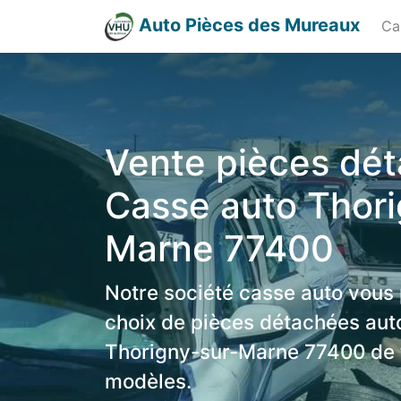
Auto Pièces des Mureaux
Ca
Vente pièces dé
Casse auto Thori
Marne 77400
Notre société casse auto vous
choix de pièces détachées aut
Thorigny-sur-Marne 77400 de 
modèles.