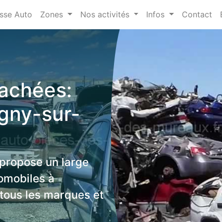
sse Auto
Zones
Nos activités
Infos
Contact
tachées:
gny-sur-
 propose un large
omobiles à
tous les marques et