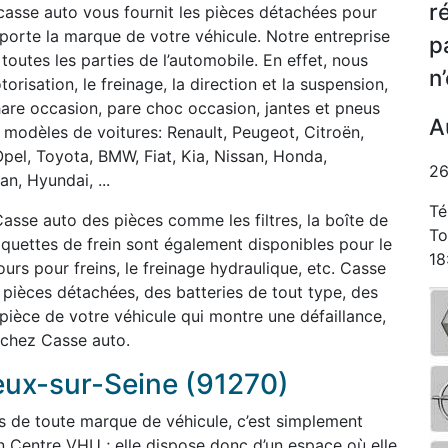
r
casse auto vous fournit les pièces détachées pour
orte la marque de votre véhicule. Notre entreprise
p
 toutes les parties de l’automobile. En effet, nous
n
isation, le freinage, la direction et la suspension,
phare occasion, pare choc occasion, jantes et pneus
A
 modèles de voitures: Renault, Peugeot, Citroën,
Opel, Toyota, BMW, Fiat, Kia, Nissan, Honda,
26
n, Hyundai, ...
Té
asse auto des pièces comme les filtres, la boîte de
To
laquettes de frein sont également disponibles pour le
18
rs pour freins, le freinage hydraulique, etc. Casse
èces détachées, des batteries de tout type, des
 pièce de votre véhicule qui montre une défaillance,
 chez Casse auto.
eux-sur-Seine (91270)
s de toute marque de véhicule, c’est simplement
n Centre VHU ; elle dispose donc d’un espace où elle