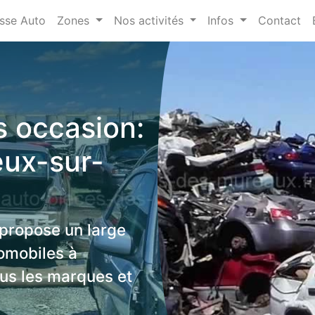
sse Auto
Zones
Nos activités
Infos
Contact
 occasion:
eux-sur-
 propose un large
omobiles à
us les marques et