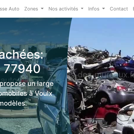
sse Auto
Zones
Nos activités
Infos
Contact
tachées:
x 77940
 propose un large
omobiles à Voulx
modèles.