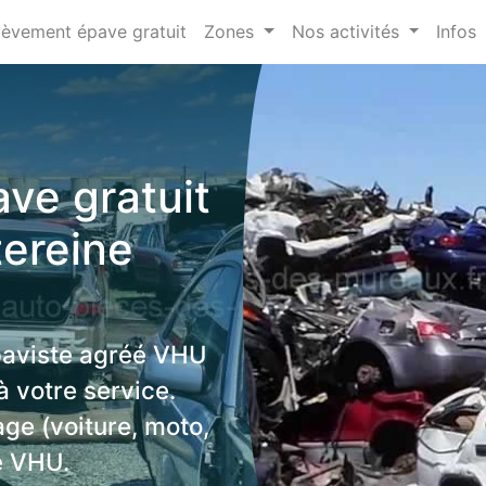
lèvement épave gratuit
Zones
Nos activités
Infos
ve gratuit
ereine
paviste agréé VHU
 votre service.
age (voiture, moto,
e VHU.