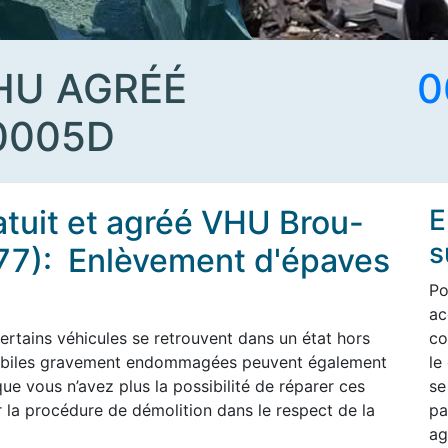
HU AGRÉÉ
0
0005D
atuit et agréé VHU Brou-
E
s
77): Enlèvement d'épaves
Po
ac
ertains véhicules se retrouvent dans un état hors
co
omobiles gravement endommagées peuvent également
le
ue vous n’avez plus la possibilité de réparer ces
se
 la procédure de démolition dans le respect de la
pa
ag