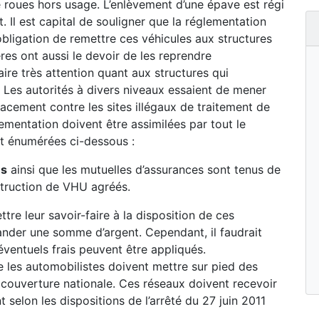
re roues hors usage. L’enlèvement d’une épave est régi
. Il est capital de souligner que la réglementation
obligation de remettre ces véhicules aux structures
res ont aussi le devoir de les reprendre
faire très attention quant aux structures qui
 Les autorités à divers niveaux essaient de mener
cacement contre les sites illégaux de traitement de
ementation doivent être assimilées par tout le
t énumérées ci-dessous :
és
ainsi que les mutuelles d’assurances sont tenus de
struction de VHU agréés.
re leur savoir-faire à la disposition de ces
ander une somme d’argent. Cependant, il faudrait
éventuels frais peuvent être appliqués.
 les automobilistes doivent mettre sur pied des
couverture nationale. Ces réseaux doivent recevoir
 selon les dispositions de l’arrêté du 27 juin 2011