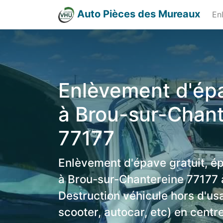
Auto Pièces des Mureaux
En
Enlèvement d'épa
à Brou-sur-Chant
77177
Enlèvement d'épave gratuit, é
à Brou-sur-Chantereine 77177 à
Destruction véhicule hors d'us
scooter, autocar, etc) en centr