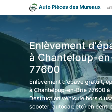
Auto Pièces des Mureaux
En
Enlèvement d'épa
à Chanteloup-en
77600
Enlèvement d'épave gratuit, é
à Chanteloup-en-Brie 77600 à 
Destruction véhicule hors d'us
scooter, autocar, etc) en centr