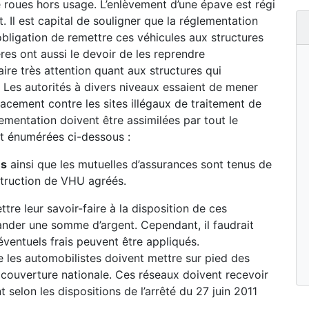
re roues hors usage. L’enlèvement d’une épave est régi
. Il est capital de souligner que la réglementation
obligation de remettre ces véhicules aux structures
res ont aussi le devoir de les reprendre
faire très attention quant aux structures qui
 Les autorités à divers niveaux essaient de mener
cacement contre les sites illégaux de traitement de
ementation doivent être assimilées par tout le
t énumérées ci-dessous :
és
ainsi que les mutuelles d’assurances sont tenus de
struction de VHU agréés.
re leur savoir-faire à la disposition de ces
ander une somme d’argent. Cependant, il faudrait
éventuels frais peuvent être appliqués.
 les automobilistes doivent mettre sur pied des
couverture nationale. Ces réseaux doivent recevoir
 selon les dispositions de l’arrêté du 27 juin 2011