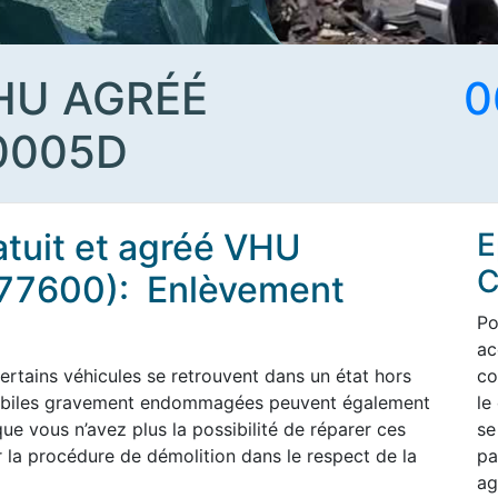
HU AGRÉÉ
0
0005D
atuit et agréé VHU
E
C
(77600): Enlèvement
Po
ac
ertains véhicules se retrouvent dans un état hors
co
omobiles gravement endommagées peuvent également
le
ue vous n’avez plus la possibilité de réparer ces
se
 la procédure de démolition dans le respect de la
pa
ag