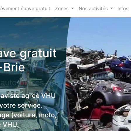
lèvement épave gratuit
Zones
Nos activités
Infos
ve gratuit
-Brie
paviste agréé VHU
votre service.
age (voiture, moto,
e VHU.