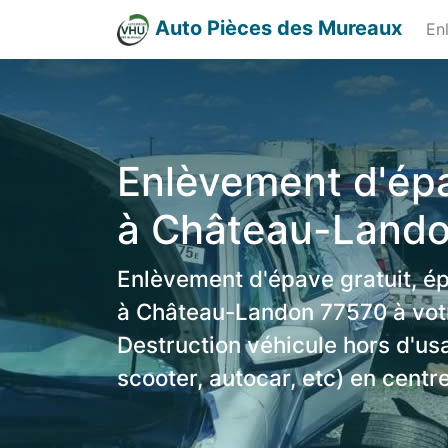
Auto Pièces des Mureaux
En
Enlèvement d'épa
à Château-Land
Enlèvement d'épave gratuit, é
à Château-Landon 77570 à votr
Destruction véhicule hors d'us
scooter, autocar, etc) en centr