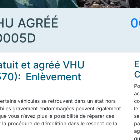
HU AGRÉÉ
0
0005D
atuit et agréé VHU
E
C
70): Enlèvement
Po
ac
ertains véhicules se retrouvent dans un état hors
co
omobiles gravement endommagées peuvent également
le
ue vous n’avez plus la possibilité de réparer ces
se
 la procédure de démolition dans le respect de la
pa
ag
qu