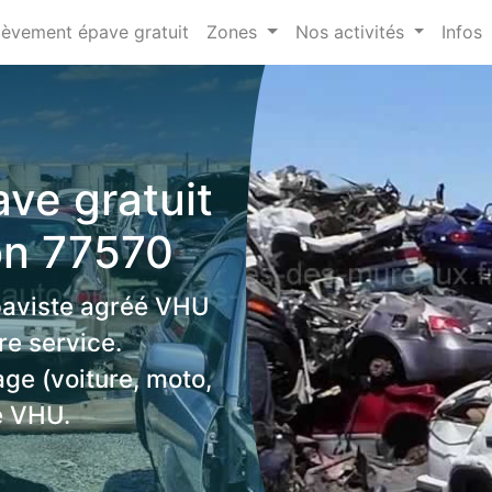
lèvement épave gratuit
Zones
Nos activités
Infos
ve gratuit
on 77570
paviste agréé VHU
e service.
age (voiture, moto,
e VHU.