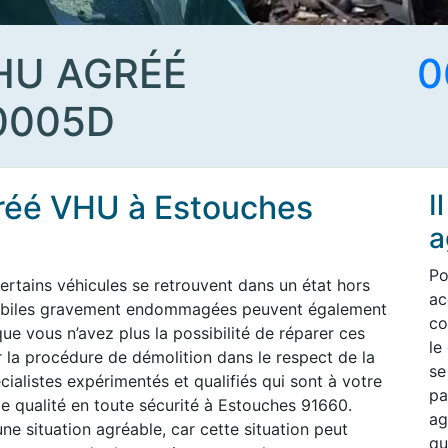
HU AGRÉÉ
0
0005D
gréé VHU à Estouches
I
a
Po
ertains véhicules se retrouvent dans un état hors
ac
omobiles gravement endommagées peuvent également
co
ue vous n’avez plus la possibilité de réparer ces
le
 la procédure de démolition dans le respect de la
se
ialistes expérimentés et qualifiés qui sont à votre
pa
e qualité en toute sécurité à Estouches 91660.
ag
ne situation agréable, car cette situation peut
qu