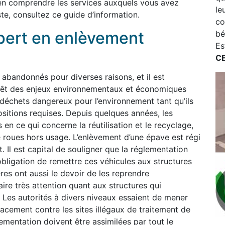
en comprendre les services auxquels vous avez
le
te, consultez ce guide d’information.
co
pert en enlèvement
bé
Es
CE
bandonnés pour diverses raisons, et il est
 revêt des enjeux environnementaux et économiques
déchets dangereux pour l’environnement tant qu’ils
sitions requises. Depuis quelques années, les
 en ce qui concerne la réutilisation et le recyclage,
re roues hors usage. L’enlèvement d’une épave est régi
. Il est capital de souligner que la réglementation
obligation de remettre ces véhicules aux structures
res ont aussi le devoir de les reprendre
faire très attention quant aux structures qui
 Les autorités à divers niveaux essaient de mener
cacement contre les sites illégaux de traitement de
ementation doivent être assimilées par tout le