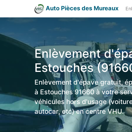
Auto Pièces des Mureaux
En
Enlèvement d'épa
Estouches (9166
Enlèvement d'épave gratuit, é
à Estouches 91660 à votre serv
véhicules hors d'usage (voiture
autocar, etc) en centre VHU.