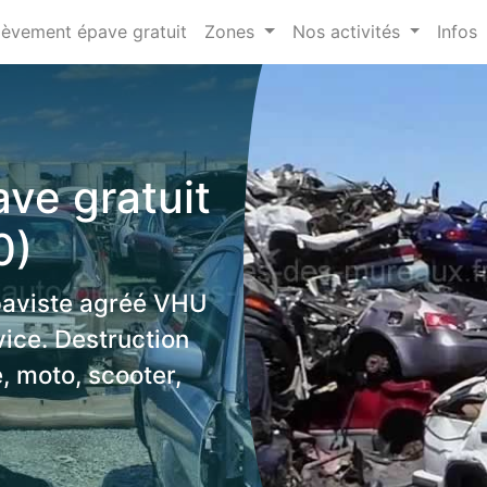
lèvement épave gratuit
Zones
Nos activités
Infos
ve gratuit
0)
paviste agréé VHU
ice. Destruction
, moto, scooter,