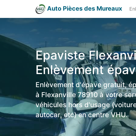
Auto Pièces des Mureaux
En
Epaviste Flexanvil
Enlèvement épave
Enlèvement d'épave gratuit, é
à Flexanville 78910 à votre ser
véhicules hors d'usage (voiture
autocar, etc) en centre VHU.