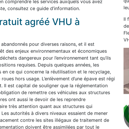
qu
en comprendre les services auxquels vous avez
le
te, consultez ce guide d’information.
ratuit agréé VHU à
Il
de
Fl
VH
bandonnés pour diverses raisons, et il est
 revêt des enjeux environnementaux et économiques
déchets dangereux pour l’environnement tant qu’ils
sitions requises. Depuis quelques années, les
 en ce qui concerne la réutilisation et le recyclage,
re roues hors usage. L’enlèvement d’une épave est régi
. Il est capital de souligner que la réglementation
obligation de remettre ces véhicules aux structures
res ont aussi le devoir de les reprendre
faire très attention quant aux structures qui
 Les autorités à divers niveaux essaient de mener
cacement contre les sites illégaux de traitement de
ementation doivent être assimilées par tout le