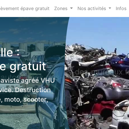
lèvement épave gratuit
Zones
Nos activités
Infos
le :
 gratuit
paviste agréé VHU
vice. Destruction
, moto, scooter,