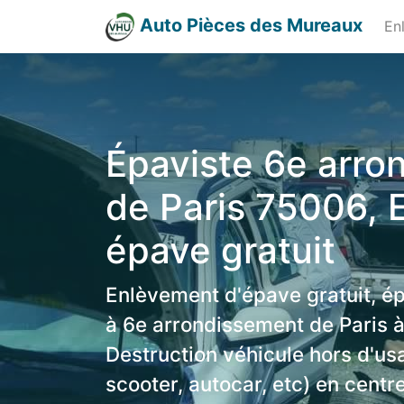
Auto Pièces des Mureaux
En
Épaviste 6e arro
de Paris 75006,
épave gratuit
Enlèvement d'épave gratuit, é
à 6e arrondissement de Paris à
Destruction véhicule hors d'us
scooter, autocar, etc) en centr