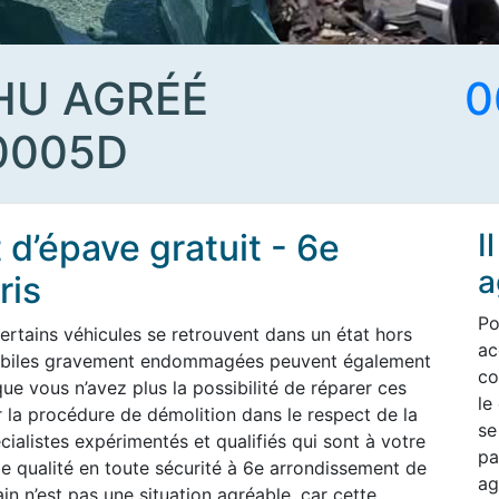
HU AGRÉÉ
0
0005D
d’épave gratuit - 6e
I
a
ris
Po
ertains véhicules se retrouvent dans un état hors
ac
omobiles gravement endommagées peuvent également
co
ue vous n’avez plus la possibilité de réparer ces
le
 la procédure de démolition dans le respect de la
se
ialistes expérimentés et qualifiés qui sont à votre
pa
e qualité en toute sécurité à 6e arrondissement de
ag
n n’est pas une situation agréable, car cette