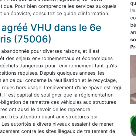
qu
tique. Pour bien comprendre les services auxquels
le
 un épaviste, consultez ce guide d’information.
co
t agréé VHU dans le 6e
bé
ar
ris (75006)
so
Pr
bandonnés pour diverses raisons, et il est
 revêt des enjeux environnementaux et économiques
déchets dangereux pour l’environnement tant qu’ils
sitions requises. Depuis quelques années, les
 en ce qui concerne la réutilisation et le recyclage,
re roues hors usage. L’enlèvement d’une épave est régi
. Il est capital de souligner que la réglementation
obligation de remettre ces véhicules aux structures
res ont aussi le devoir de les reprendre
faire très attention quant aux structures qui
 Les autorités à divers niveaux essaient de mener
cacement contre les sites illégaux de traitement de