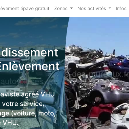
lèvement épave gratuit
Zones
Nos activités
Infos
ndissement
 Enlèvement
paviste agréé VHU
 votre service.
age (voiture, moto,
e VHU.