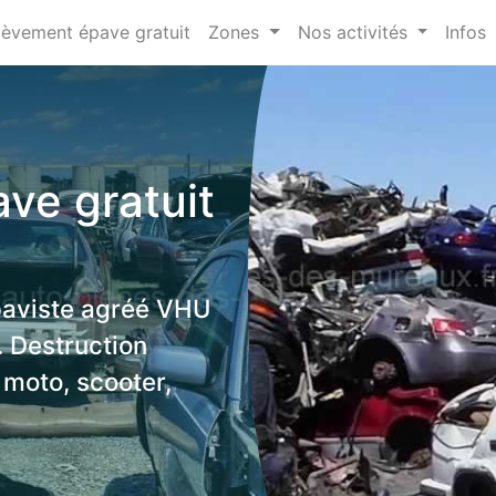
lèvement épave gratuit
Zones
Nos activités
Infos
ve gratuit
paviste agréé VHU
. Destruction
 moto, scooter,