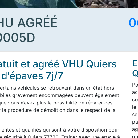
HU AGRÉÉ
0
0005D
atuit et agréé VHU Quiers
E
Q
d'épaves 7j/7
Po
ertains véhicules se retrouvent dans un état hors
ac
omobiles gravement endommagées peuvent également
co
ue vous n’avez plus la possibilité de réparer ces
le
 la procédure de démolition dans le respect de la
se
pa
ag
entés et qualifiés qui sont à votre disposition pour
qu
e sécurité à Quiers 77720. Trainer avec une épave à