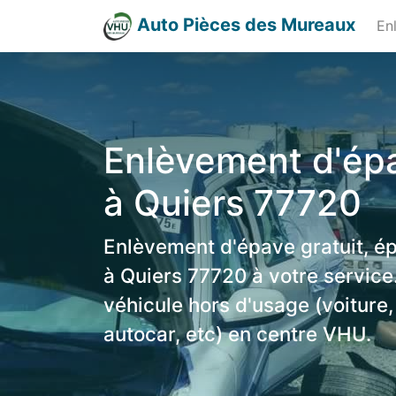
Auto Pièces des Mureaux
En
Enlèvement d'épa
à Quiers 77720
Enlèvement d'épave gratuit, é
à Quiers 77720 à votre service
véhicule hors d'usage (voiture,
autocar, etc) en centre VHU.