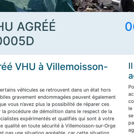
HU AGRÉÉ
0
0005D
gréé VHU à Villemoisson-
I
a
Po
ertains véhicules se retrouvent dans un état hors
ac
omobiles gravement endommagées peuvent également
co
ue vous n’avez plus la possibilité de réparer ces
le
 la procédure de démolition dans le respect de la
se
ialistes expérimentés et qualifiés qui sont à votre
pa
e qualité en toute sécurité à Villemoisson-sur-Orge
ag
t pas une situation agréable, car cette situation