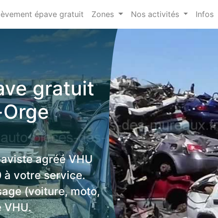
lèvement épave gratuit
Zones
Nos activités
Infos
ve gratuit
-Orge
paviste agréé VHU
à votre service.
sage (voiture, moto,
e VHU.