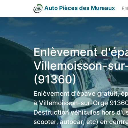
Auto Pièces des Mureaux
En
Enlèvement d'épa
Villemoisson-sur
(91360)
Enlèvement d'épave gratuit, é
à Villemoisson-sur-Orge 91360 
Destruction véhicules hors d'u
scooter, autocar, etc) en centr