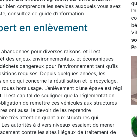
qu
ur bien comprendre les services auxquels vous avez
le
te, consultez ce guide d’information.
co
pert en enlèvement
bé
Vi
so
Pr
bandonnés pour diverses raisons, et il est
 revêt des enjeux environnementaux et économiques
déchets dangereux pour l’environnement tant qu’ils
sitions requises. Depuis quelques années, les
 en ce qui concerne la réutilisation et le recyclage,
re roues hors usage. L’enlèvement d’une épave est régi
. Il est capital de souligner que la réglementation
obligation de remettre ces véhicules aux structures
res ont aussi le devoir de les reprendre
faire très attention quant aux structures qui
 Les autorités à divers niveaux essaient de mener
cacement contre les sites illégaux de traitement de