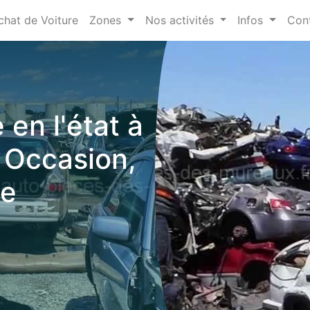
chat de Voiture
Zones
Nos activités
Infos
Con
 en l'état à
 Occasion,
ve