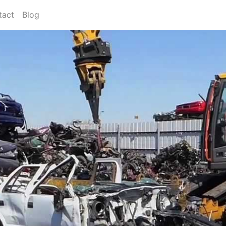
tact
Blog