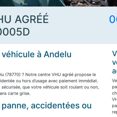
HU AGRÉÉ
0
0005D
 véhicule à Andelu
V
v
a
elu (78770) ? Notre centre VHU agréé propose le
Ve
cidentée ou hors d’usage avec paiement immédiat.
pa
t sécurisée, que votre véhicule soit roulant ou non,
ch
ans carte grise.
VH
n panne, accidentées ou
pa
re