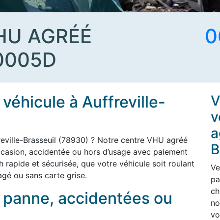
HU AGRÉÉ
0
0005D
véhicule à Auffreville-
V
v
a
reville-Brasseuil (78930) ? Notre centre VHU agréé
B
ccasion, accidentée ou hors d’usage avec paiement
h rapide et sécurisée, que votre véhicule soit roulant
Ve
gé ou sans carte grise.
pa
ch
n panne, accidentées ou
no
vo