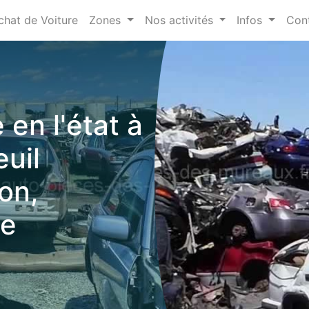
chat de Voiture
Zones
Nos activités
Infos
Con
 en l'état à
euil
on,
ve