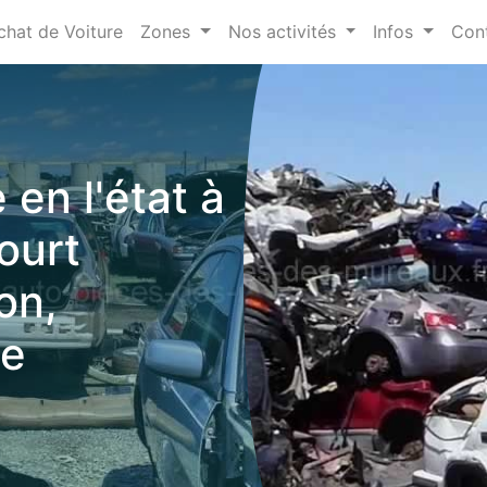
chat de Voiture
Zones
Nos activités
Infos
Con
 en l'état à
ourt
on,
ve