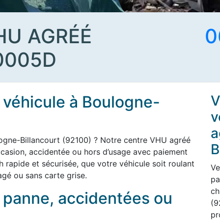
HU AGRÉÉ
0
0005D
 véhicule à Boulogne-
V
v
a
logne-Billancourt (92100) ? Notre centre VHU agréé
B
ccasion, accidentée ou hors d’usage avec paiement
h rapide et sécurisée, que votre véhicule soit roulant
Ve
gé ou sans carte grise.
pa
ch
n panne, accidentées ou
(9
pr