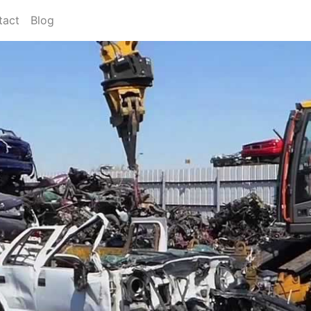
tact
Blog