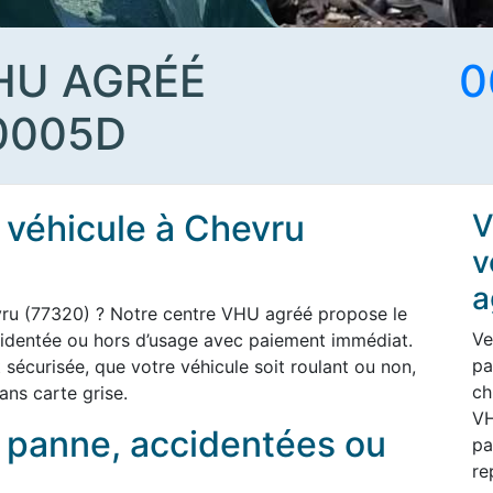
HU AGRÉÉ
0
0005D
 véhicule à Chevru
V
v
a
vru (77320) ? Notre centre VHU agréé propose le
Ve
cidentée ou hors d’usage avec paiement immédiat.
pa
t sécurisée, que votre véhicule soit roulant ou non,
ch
ans carte grise.
VH
n panne, accidentées ou
pa
re