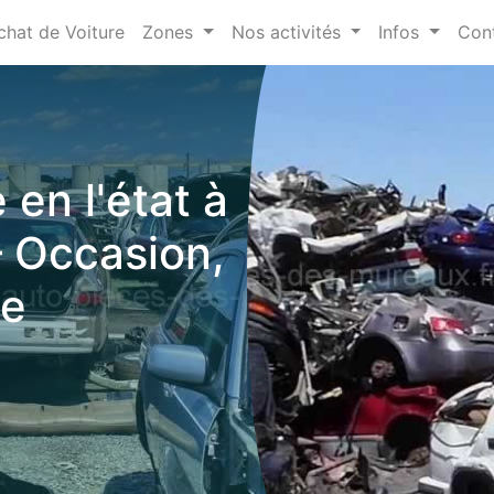
chat de Voiture
Zones
Nos activités
Infos
Con
 en l'état à
 Occasion,
ve