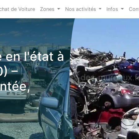
chat de Voiture
Zones
Nos activités
Infos
Con
 en l'état à
) –
ntée,