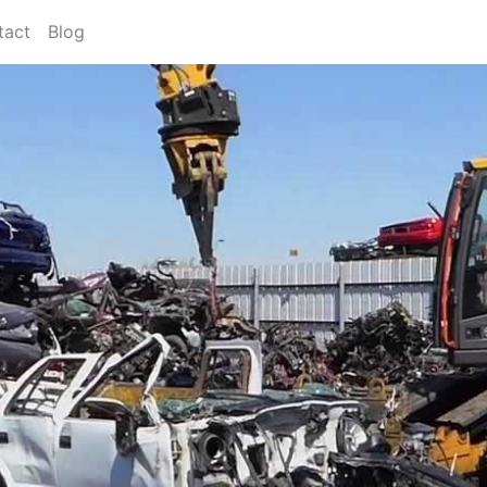
tact
Blog