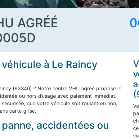
HU AGRÉÉ
0
0005D
 véhicule à Le Raincy
V
v
a
Raincy (93340) ? Notre centre VHU agréé propose le
(
cidentée ou hors d’usage avec paiement immédiat.
t sécurisée, que votre véhicule soit roulant ou non,
Ve
ans carte grise.
pa
ch
n panne, accidentées ou
ce
vo