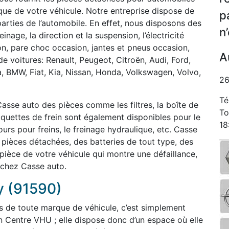
ue de votre véhicule. Notre entreprise dispose de
p
 parties de l’automobile. En effet, nous disposons des
n
inage, la direction et la suspension, l’électricité
on, pare choc occasion, jantes et pneus occasion,
A
e voitures: Renault, Peugeot, Citroën, Audi, Ford,
a, BMW, Fiat, Kia, Nissan, Honda, Volkswagen, Volvo,
26
Té
asse auto des pièces comme les filtres, la boîte de
To
laquettes de frein sont également disponibles pour le
18
rs pour freins, le freinage hydraulique, etc. Casse
èces détachées, des batteries de tout type, des
 pièce de votre véhicule qui montre une défaillance,
 chez Casse auto.
y (91590)
s de toute marque de véhicule, c’est simplement
n Centre VHU ; elle dispose donc d’un espace où elle