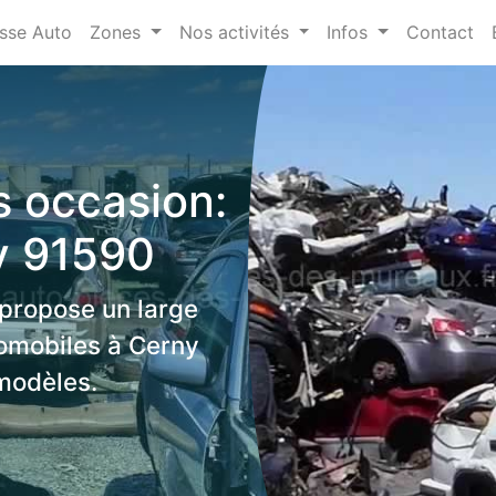
sse Auto
Zones
Nos activités
Infos
Contact
 occasion:
y 91590
 propose un large
omobiles à Cerny
modèles.