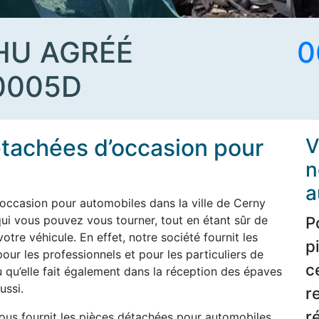
HU AGRÉÉ
0
0005D
étachées d’occasion pour
V
n
a
occasion pour automobiles dans la ville de Cerny
qui vous pouvez vous tourner, tout en étant sûr de
P
tre véhicule. En effet, notre société fournit les
p
ur les professionnels et pour les particuliers de
c
u qu’elle fait également dans la réception des épaves
ussi.
r
r
vous fournit les pièces détachées pour automobiles