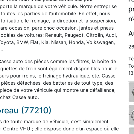
orte la marque de votre véhicule. Notre entreprise
p
 toutes les parties de l’automobile. En effet, nous
n
isation, le freinage, la direction et la suspension,
phare occasion, pare choc occasion, jantes et pneus
A
odèles de voitures: Renault, Peugeot, Citroën, Audi,
Toyota, BMW, Fiat, Kia, Nissan, Honda, Volkswagen,
26
..
Té
asse auto des pièces comme les filtres, la boîte de
To
laquettes de frein sont également disponibles pour le
18
rs pour freins, le freinage hydraulique, etc. Casse
èces détachées, des batteries de tout type, des
 pièce de votre véhicule qui montre une défaillance,
 chez Casse auto.
oreau (77210)
s de toute marque de véhicule, c’est simplement
n Centre VHU ; elle dispose donc d’un espace où elle