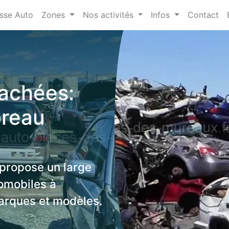
sse Auto
Zones
Nos activités
Infos
Contact
tachées:
reau
 propose un large
omobiles à
arques et modèles.