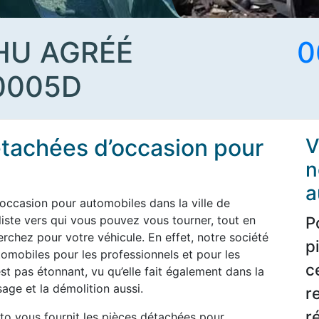
HU AGRÉÉ
0
0005D
étachées d’occasion pour
V
n
a
occasion pour automobiles dans la ville de
iste vers qui vous pouvez vous tourner, tout en
P
erchez pour votre véhicule. En effet, notre société
p
tomobiles pour les professionnels et pour les
c
st pas étonnant, vu qu’elle fait également dans la
age et la démolition aussi.
r
r
to vous fournit les pièces détachées pour