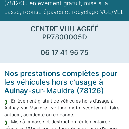
(78126) : enlèvement gratuit, mise à la
casse, reprise épaves et recyclage VGE/VEI.
CENTRE VHU AGRÉÉ
PR7800005D
06 17 41 96 75
Nos prestations complètes pour
les véhicules hors d’usage à
Aulnay-sur-Mauldre (78126)
Enlèvement gratuit de véhicules hors d’usage à
Aulnay-sur-Mauldre : voiture, moto, scooter, utilitaire,
autocar, accidenté ou en panne.
Mise à la casse et destruction réglementaire :
véhicules VGE et VEI, voitures épaves, hors d’usage