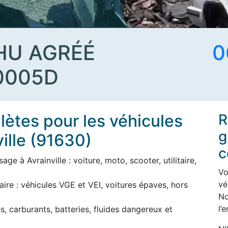
HU AGRÉÉ
0
0005D
ètes pour les véhicules
R
g
ille (91630)
c
ge à Avrainville : voiture, moto, scooter, utilitaire,
Vo
vé
aire : véhicules VGE et VEI, voitures épaves, hors
No
l’
s, carburants, batteries, fluides dangereux et