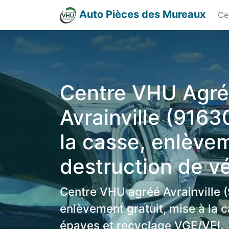
Auto Pièces des Mureaux
Ce
Centre VHU Agr
Avrainville (9163
la casse, enlève
destruction de v
Centre VHU agréé Avrainville (
enlèvement gratuit, mise à la c
épaves et recyclage VGE/VEI.