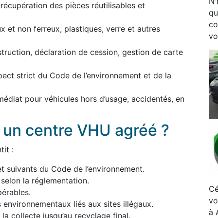
N'
écupération des pièces réutilisables et
qu
co
 et non ferreux, plastiques, verre et autres
vo
estruction, déclaration de cession, gestion de carte
pect strict du Code de l’environnement et de la
médiat pour véhicules hors d’usage, accidentés, en
à un centre VHU agréé ?
it :
et suivants du Code de l’environnement.
 selon la réglementation.
Cé
érables.
vo
s environnementaux liés aux sites illégaux.
à 
a collecte jusqu’au recyclage final.