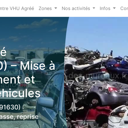
ntre VHU Agréé
Zones
Nos activités
Infos
Con
éé
0) – Mise à
ment et
éhicules
91630) :
asse, reprise