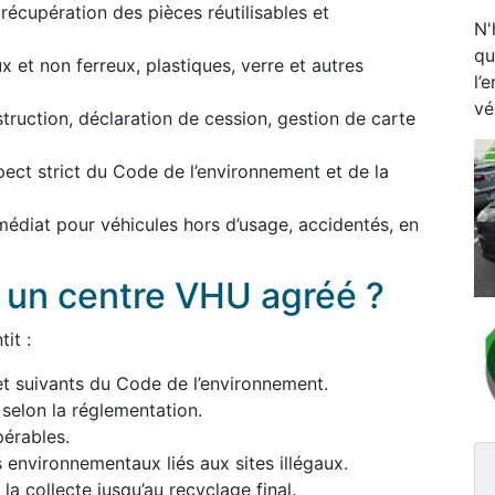
écupération des pièces réutilisables et
N'
qu
 et non ferreux, plastiques, verre et autres
l’
vé
estruction, déclaration de cession, gestion de carte
pect strict du Code de l’environnement et de la
médiat pour véhicules hors d’usage, accidentés, en
à un centre VHU agréé ?
it :
et suivants du Code de l’environnement.
 selon la réglementation.
érables.
s environnementaux liés aux sites illégaux.
a collecte jusqu’au recyclage final.