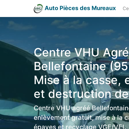
Auto Pièces des Mureaux
Ce
Centre VHU Agr
Bellefontaine (95
Mise à la casse,
et destruction de
Centre VHU agréé Bellefontain
enlèvement gratuit, mise à la c
épaves et recyclage VGE/VEI.