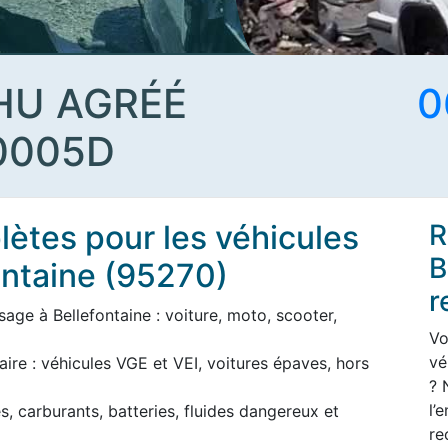
HU AGRÉÉ
0
0005D
ètes pour les véhicules
R
B
ontaine (95270)
r
age à Bellefontaine : voiture, moto, scooter,
Vo
vé
aire : véhicules VGE et VEI, voitures épaves, hors
? 
l’
s, carburants, batteries, fluides dangereux et
re