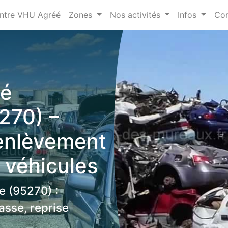
ntre VHU Agréé
Zones
Nos activités
Infos
Con
éé
270) –
 enlèvement
 véhicules
e (95270) :
asse, reprise