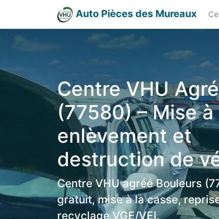
Auto Pièces des Mureaux
Ce
Centre VHU Agré
(77580) – Mise à 
enlèvement et
destruction de v
Centre VHU agréé Bouleurs (7
gratuit, mise à la casse, repri
recyclage VGE/VEI.