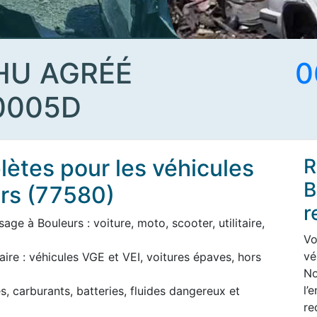
HU AGRÉÉ
0
0005D
ètes pour les véhicules
R
B
urs (77580)
r
ge à Bouleurs : voiture, moto, scooter, utilitaire,
Vo
vé
aire : véhicules VGE et VEI, voitures épaves, hors
No
l’
s, carburants, batteries, fluides dangereux et
re