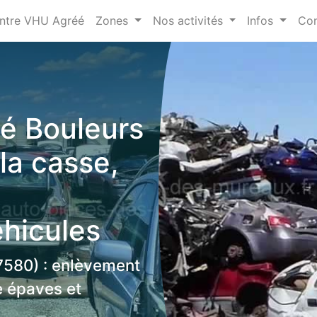
ntre VHU Agréé
Zones
Nos activités
Infos
Con
é Bouleurs
la casse,
éhicules
7580) : enlèvement
se épaves et