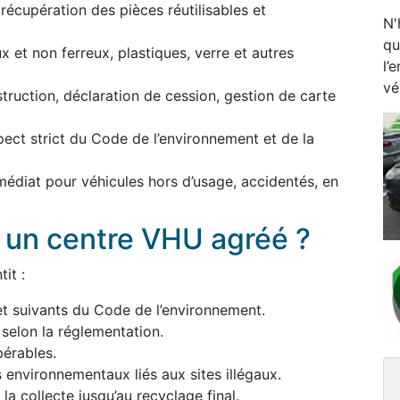
écupération des pièces réutilisables et
N'
qu
 et non ferreux, plastiques, verre et autres
l’
vé
estruction, déclaration de cession, gestion de carte
pect strict du Code de l’environnement et de la
médiat pour véhicules hors d’usage, accidentés, en
à un centre VHU agréé ?
it :
et suivants du Code de l’environnement.
 selon la réglementation.
érables.
s environnementaux liés aux sites illégaux.
a collecte jusqu’au recyclage final.