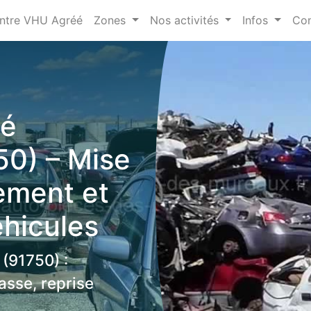
ntre VHU Agréé
Zones
Nos activités
Infos
Con
éé
50) – Mise
vement et
éhicules
(91750) :
asse, reprise