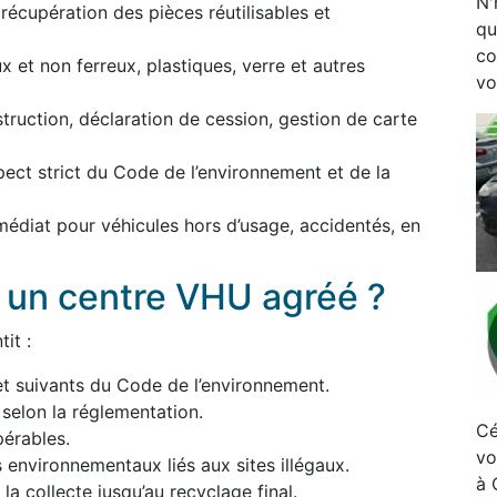
N'
écupération des pièces réutilisables et
qu
co
 et non ferreux, plastiques, verre et autres
vo
estruction, déclaration de cession, gestion de carte
pect strict du Code de l’environnement et de la
médiat pour véhicules hors d’usage, accidentés, en
à un centre VHU agréé ?
it :
et suivants du Code de l’environnement.
 selon la réglementation.
Cé
érables.
vo
s environnementaux liés aux sites illégaux.
à 
a collecte jusqu’au recyclage final.