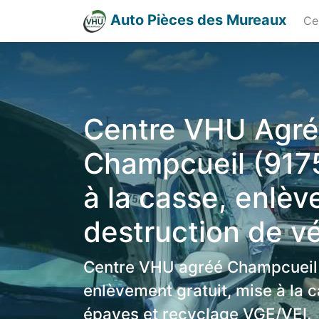
Auto Pièces des Mureaux
Ce
Centre VHU Agr
Champcueil (917
à la casse, enlè
destruction de v
Centre VHU agréé Champcueil 
enlèvement gratuit, mise à la c
épaves et recyclage VGE/VEI.