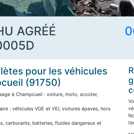
HU AGRÉÉ
0
0005D
ètes pour les véhicules
R
g
cueil (91750)
c
sage à Champcueil : voiture, moto, scooter,
Vo
vé
aire : véhicules VGE et VEI, voitures épaves, hors
No
l’
s, carburants, batteries, fluides dangereux et