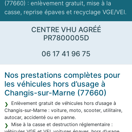
(77660) : enlèvement gratuit, mise à la
casse, reprise épaves et recyclage VGE/VEI.
CENTRE VHU AGRÉÉ
PR7800005D
06 17 41 96 75
Nos prestations complètes pour
les véhicules hors d’usage à
Changis-sur-Marne (77660)
Enlèvement gratuit de véhicules hors d’usage à
Changis-sur-Marne : voiture, moto, scooter, utilitaire,
autocar, accidenté ou en panne.
Mise à la casse et destruction réglementaire :
véhicules VGE et VEI, voitures épaves, hors d’usage