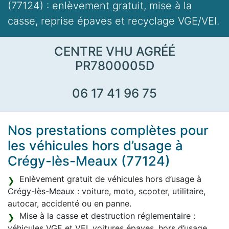
(77124) : enlèvement gratuit, mise à la
casse, reprise épaves et recyclage VGE/VEI.
CENTRE VHU AGRÉÉ
PR7800005D
06 17 41 96 75
Nos prestations complètes pour
les véhicules hors d’usage à
Crégy-lès-Meaux (77124)
Enlèvement gratuit de véhicules hors d’usage à
Crégy-lès-Meaux : voiture, moto, scooter, utilitaire,
autocar, accidenté ou en panne.
Mise à la casse et destruction réglementaire :
véhicules VGE et VEI, voitures épaves, hors d’usage