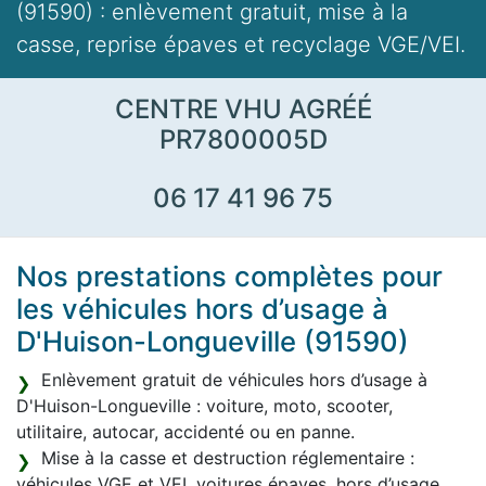
(91590) : enlèvement gratuit, mise à la
casse, reprise épaves et recyclage VGE/VEI.
CENTRE VHU AGRÉÉ
PR7800005D
06 17 41 96 75
Nos prestations complètes pour
les véhicules hors d’usage à
D'Huison-Longueville (91590)
Enlèvement gratuit de véhicules hors d’usage à
D'Huison-Longueville : voiture, moto, scooter,
utilitaire, autocar, accidenté ou en panne.
Mise à la casse et destruction réglementaire :
véhicules VGE et VEI, voitures épaves, hors d’usage