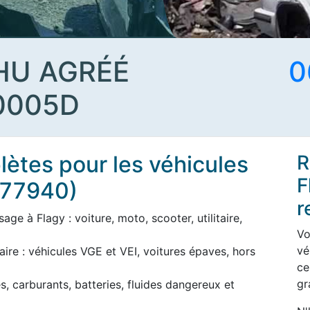
HU AGRÉÉ
0
0005D
ètes pour les véhicules
R
F
 (77940)
r
ge à Flagy : voiture, moto, scooter, utilitaire,
Vo
vé
aire : véhicules VGE et VEI, voitures épaves, hors
ce
gr
s, carburants, batteries, fluides dangereux et