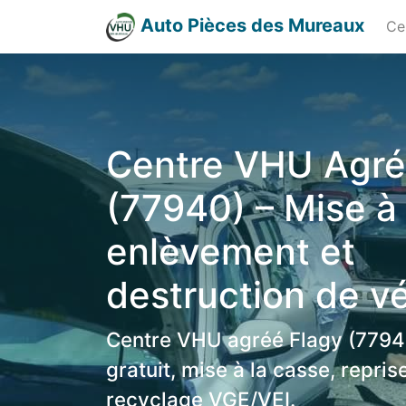
Auto Pièces des Mureaux
Ce
Centre VHU Agré
(77940) – Mise à 
enlèvement et
destruction de v
Centre VHU agréé Flagy (7794
gratuit, mise à la casse, repri
recyclage VGE/VEI.