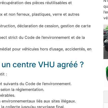
N'
écupération des pièces réutilisables et
qu
l’
 et non ferreux, plastiques, verre et autres
vé
estruction, déclaration de cession, gestion de carte
pect strict du Code de l’environnement et de la
médiat pour véhicules hors d’usage, accidentés, en
à un centre VHU agréé ?
it :
et suivants du Code de l’environnement.
 selon la réglementation.
érables.
s environnementaux liés aux sites illégaux.
a collecte jusqu’au recyclage final.