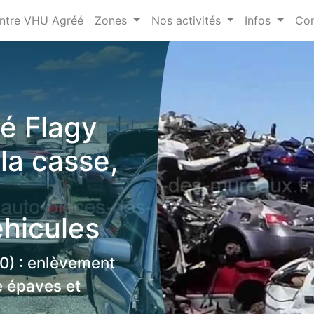
ntre VHU Agréé
Zones
Nos activités
Infos
Con
é Flagy
la casse,
éhicules
0) : enlèvement
se épaves et