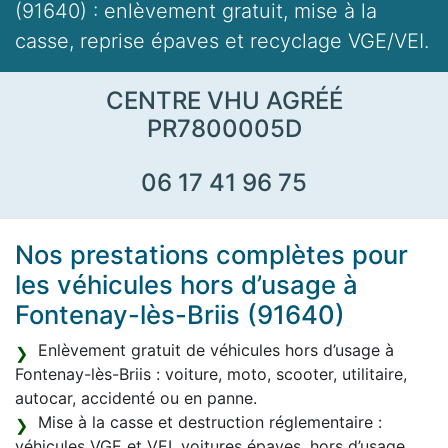
(91640) : enlèvement gratuit, mise à la
casse, reprise épaves et recyclage VGE/VEI.
CENTRE VHU AGRÉÉ
PR7800005D
06 17 41 96 75
Nos prestations complètes pour
les véhicules hors d’usage à
Fontenay-lès-Briis (91640)
Enlèvement gratuit de véhicules hors d’usage à
Fontenay-lès-Briis : voiture, moto, scooter, utilitaire,
autocar, accidenté ou en panne.
Mise à la casse et destruction réglementaire :
véhicules VGE et VEI, voitures épaves, hors d’usage