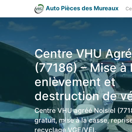
Auto Pièces des Mureaux
Ce
Centre VHU Agréé
(77186) – Mise à 
enlèvement et
destruction de v
Centre VHU agréé Noisiel (771
gratuit, mise à la casse, repri
recyclage VGE/VEI.