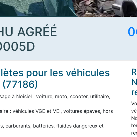
HU AGRÉÉ
0
0005D
ètes pour les véhicules
R
N
l (77186)
r
ge à Noisiel : voiture, moto, scooter, utilitaire,
Vo
vé
aire : véhicules VGE et VEI, voitures épaves, hors
No
l’
s, carburants, batteries, fluides dangereux et
re