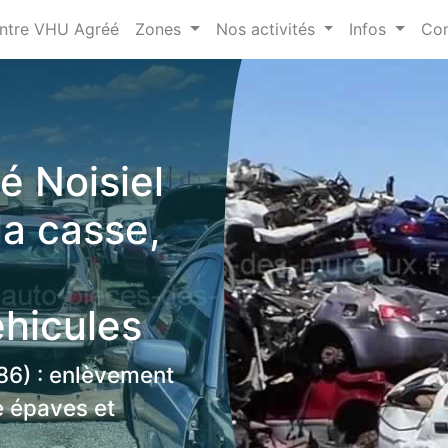
ntre VHU Agréé
Zones
Nos activités
Infos
Con
 Noisiel
la casse,
éhicules
86) : enlèvement
se épaves et