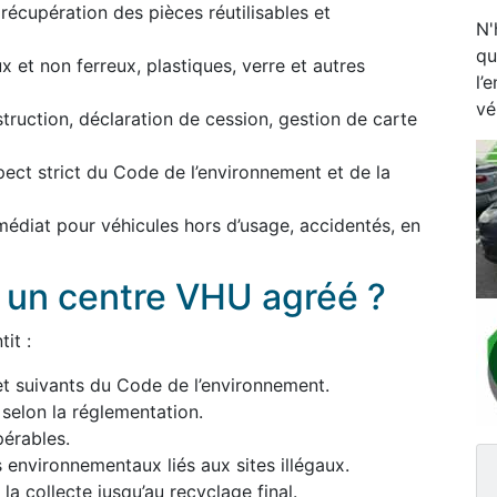
écupération des pièces réutilisables et
N'
qu
 et non ferreux, plastiques, verre et autres
l’
vé
estruction, déclaration de cession, gestion de carte
pect strict du Code de l’environnement et de la
médiat pour véhicules hors d’usage, accidentés, en
à un centre VHU agréé ?
it :
et suivants du Code de l’environnement.
 selon la réglementation.
érables.
s environnementaux liés aux sites illégaux.
a collecte jusqu’au recyclage final.