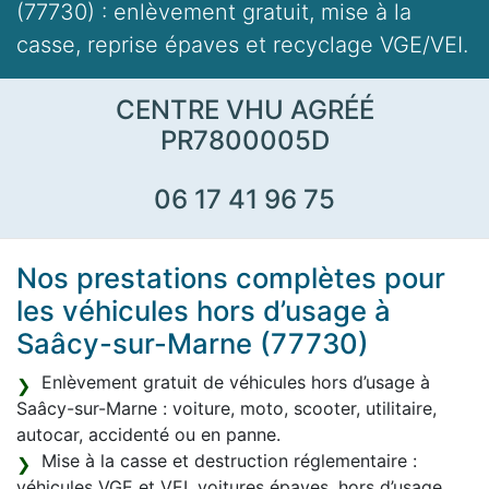
(77730) : enlèvement gratuit, mise à la
casse, reprise épaves et recyclage VGE/VEI.
CENTRE VHU AGRÉÉ
PR7800005D
06 17 41 96 75
Nos prestations complètes pour
les véhicules hors d’usage à
Saâcy-sur-Marne (77730)
Enlèvement gratuit de véhicules hors d’usage à
Saâcy-sur-Marne : voiture, moto, scooter, utilitaire,
autocar, accidenté ou en panne.
Mise à la casse et destruction réglementaire :
véhicules VGE et VEI, voitures épaves, hors d’usage