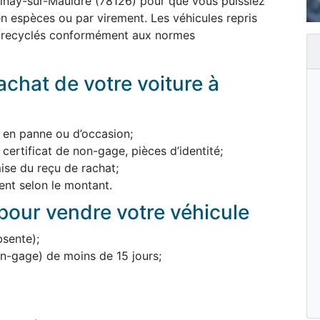
lnay-sur-Mauldre (78126) pour que vous puissiez
 espèces ou par virement. Les véhicules repris
u recyclés conformément aux normes
chat de votre voiture à
, en panne ou d’occasion;
 certificat de non-gage, pièces d’identité;
mise du reçu de rachat;
nt selon le montant.
our vendre votre véhicule
bsente);
non-gage) de moins de 15 jours;