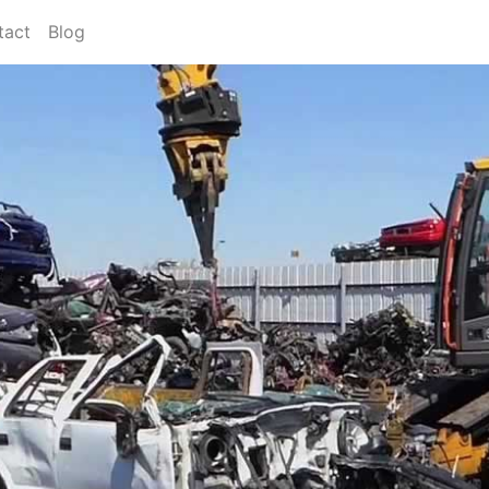
tact
Blog