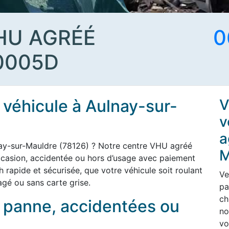
HU AGRÉÉ
0
0005D
 véhicule à Aulnay-sur-
V
v
a
nay-sur-Mauldre (78126) ? Notre centre VHU agréé
M
ccasion, accidentée ou hors d’usage avec paiement
h rapide et sécurisée, que votre véhicule soit roulant
Ve
gé ou sans carte grise.
pa
ch
n panne, accidentées ou
no
vo