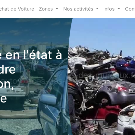
chat de Voiture
Zones
Nos activités
Infos
Con
 en l'état à
dre
on,
ve